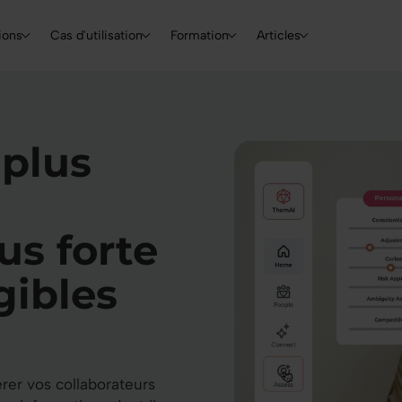
Skip to main content
Main navigation
ions
Cas d'utilisation
Formation
Articles
s
plus
us forte
gibles
érer vos collaborateurs