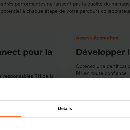
ns très performantes ne laissent pas la qualité du manag
e potentiel à chaque étape de votre parcours collaborate
Assess Accredited
nnect pour la
Développer l
Obtenez une certificati
RH en toute confiance.
os responsables RH de la
formance d'équipe.
Transformez les do
Prenez des décision
ment quotidiennes
Renforcez l'impact 
Details
on
En savoir plus