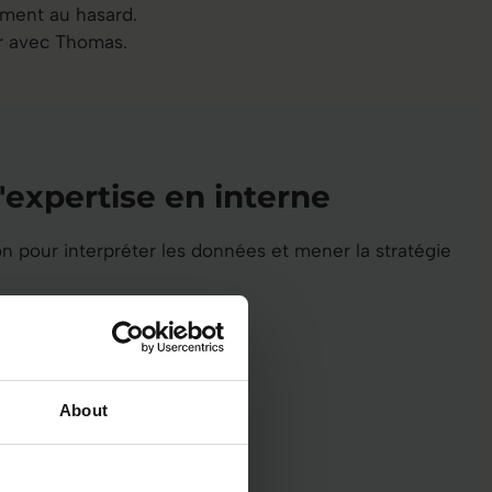
ement au hasard.
ur avec Thomas.
'expertise en interne
on pour interpréter les données et mener la stratégie
nnées en actions
s plus intelligentes
du leadership
About