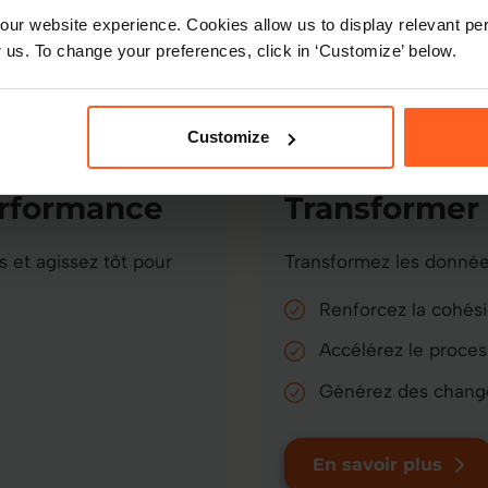
ur website experience. Cookies allow us to display relevant per
 us. To change your preferences, click in ‘Customize’ below.
Customize
Services de conseil
erformance
Transformer
 et agissez tôt pour
Transformez les donnée
Renforcez la cohési
Accélérez le proces
Générez des chang
En savoir plus