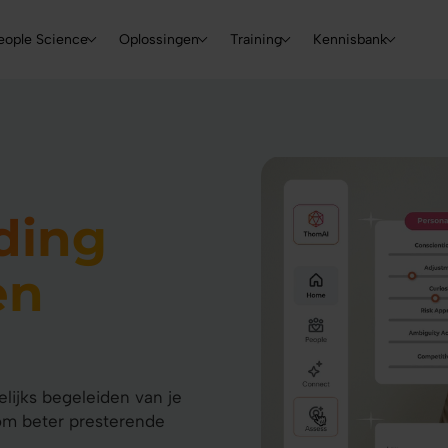
Skip to main content
Main navigation
eople Science
Oplossingen
Training
Kennisbank
ding
en
lijks begeleiden van je
om beter presterende