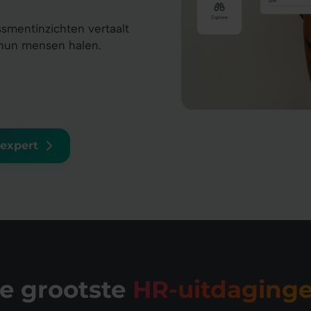
smentinzichten vertaalt
t hun mensen halen.
expert
je grootste
HR-uitdaging