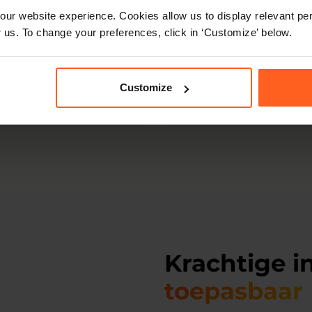
Versnel de impleme
ur website experience. Cookies allow us to display relevant per
rt
Realiseer meetbare
 us. To change your preferences, click in ‘Customize’ below.
e
Lees meer
Customize
Krachtige i
toepasbaar