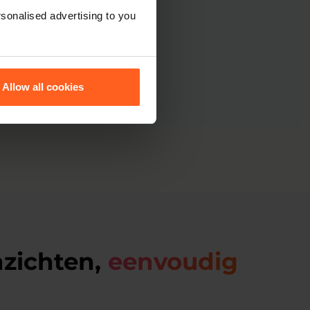
ntatie
sonalised advertising to you
 resultaten
Allow all cookies
nzichten,
eenvoudig