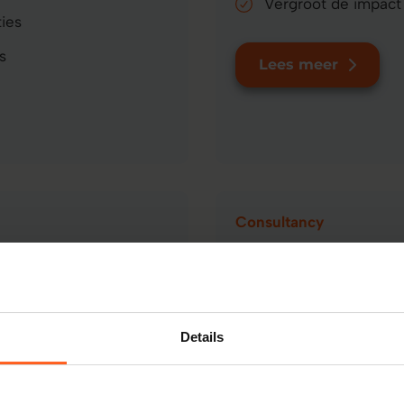
Vergroot de impact
ies
s
Lees meer
Consultancy
maakt
Versnel duu
n teams, ontdek
Werk samen met onze ex
heid en prestaties te
gedragsverandering en b
Details
Versterk leidersch