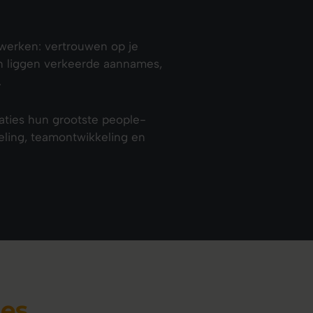
werken: vertrouwen op je
ten liggen verkeerde aannames,
.
saties hun grootste people-
eling, teamontwikkeling en
ies