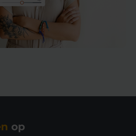
en
op