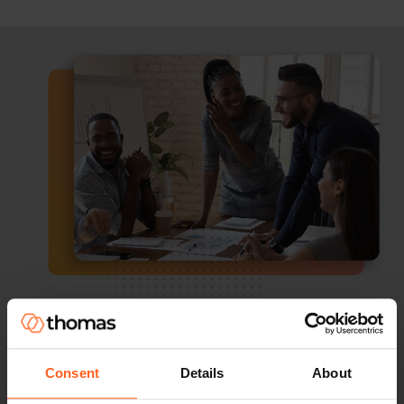
Encontre seu propósito
Consent
Details
About
Conheça melhor seus próprios pontos fortes e