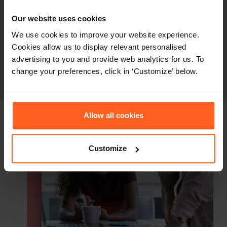
saiba perfeitamente como trabalhar com outras
Our website uses cookies
pessoas para aproveitá-los ao máximo. De posse
We use cookies to improve your website experience.
deste autoconhecimento, você pode assumir
Cookies allow us to display relevant personalised
tarefas e funções nos quais você se destaca
advertising to you and provide web analytics for us. To
change your preferences, click in ‘Customize’ below.
naturalmente e atingir todo o seu potencial.
Allow all cookies
Customize