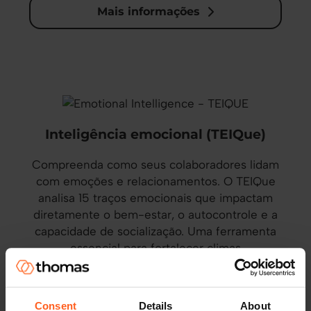
Mais informações
Inteligência emocional (TEIQue)
Compreenda como seus colaboradores lidam
com emoções e relacionamentos. O TEIQue
analisa 15 traços emocionais que impactam
diretamente o bem-estar, o autocontrole e a
capacidade de socialização. Uma ferramenta
essencial para fortalecer climas
organizacionais saudáveis, melhorar a
comunicação interna e elevar o engajamento
e produtividade.
Consent
Details
About