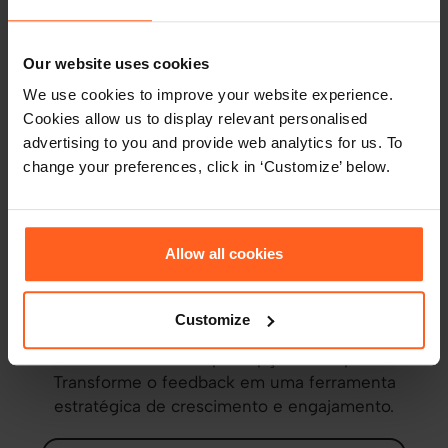
Mais informações
Our website uses cookies
We use cookies to improve your website experience.
Cookies allow us to display relevant personalised
advertising to you and provide web analytics for us. To
change your preferences, click in ‘Customize’ below.
Avaliação 360 graus
Receba uma visão completa e precisa sobre o
Allow all cookies
desempenho de seus profissionais. A “Thomas
360” coleta feedbacks de gestores, pares,
equipes e clientes, oferecendo uma análise
Customize
rica sobre forças, oportunidades de
desenvolvimento e percepção de impacto.
Transforme o feedback em uma ferramenta
estratégica de crescimento e engajamento.