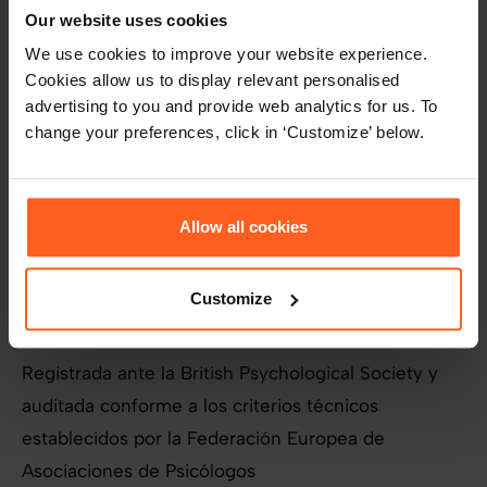
Our website uses cookies
We use cookies to improve your website experience.
Cookies allow us to display relevant personalised
Información sobre la evaluación
advertising to you and provide web analytics for us. To
change your preferences, click in ‘Customize’ below.
Tipo de evaluación:
inteligencia emocional
Formato:
153 preguntas
Tiempo para terminarla:
30 minutos
Capacitación requerida:
acreditación para
Allow all cookies
TEIQue
Customize
Validación:
Registrada ante la British Psychological Society y
auditada conforme a los criterios técnicos
establecidos por la Federación Europea de
Asociaciones de Psicólogos